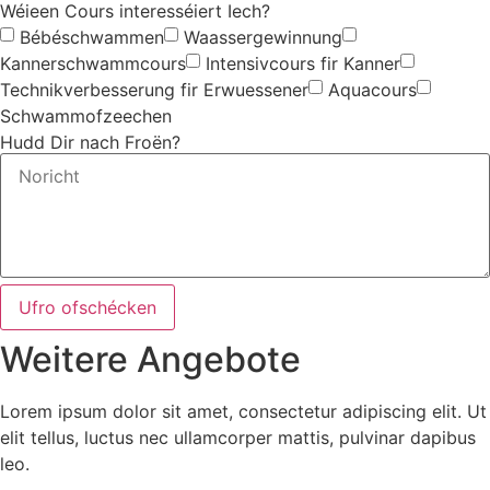
Wéieen Cours interesséiert Iech?
Bébéschwammen
Waassergewinnung
Kannerschwammcours
Intensivcours fir Kanner
Technikverbesserung fir Erwuessener
Aquacours
Schwammofzeechen
Hudd Dir nach Froën?
Ufro ofschécken
Weitere Angebote
Lorem ipsum dolor sit amet, consectetur adipiscing elit. Ut
elit tellus, luctus nec ullamcorper mattis, pulvinar dapibus
leo.