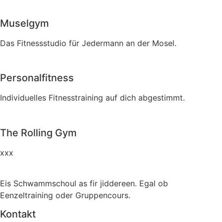
Muselgym
Das Fitnessstudio für Jedermann an der Mosel.
Personalfitness
Individuelles Fitnesstraining auf dich abgestimmt.
The Rolling Gym
xxx
Eis Schwammschoul as fir jiddereen. Egal ob
Eenzeltraining oder Gruppencours.
Kontakt