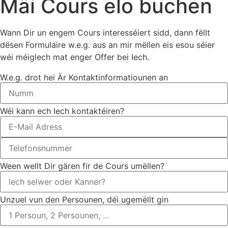
Mäi Cours elo buchen
Wann Dir un engem Cours interesséiert sidd, dann fëllt
dësen Formulaire w.e.g. aus an mir mëllen eis esou séier
wéi méiglech mat enger Offer bei Iech.
W.e.g. drot hei Är Kontaktinformatiounen an
Wéi kann ech Iech kontaktéiren?
Ween wellt Dir gären fir de Cours umëllen?
Unzuel vun den Persounen, déi ugemëllt gin